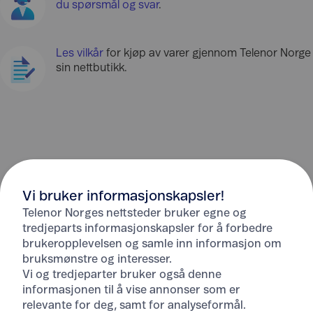
du spørsmål og svar
.
Les vilkår
for kjøp av varer gjennom Telenor Norge
sin nettbutikk.
Vi bruker informasjonskapsler!
Telenor Norges nettsteder bruker egne og
tredjeparts informasjonskapsler for å forbedre
brukeropplevelsen og samle inn informasjon om
bruksmønstre og interesser.
Vi og tredjeparter bruker også denne
informasjonen til å vise annonser som er
Hjelp
relevante for deg, samt for analyseformål.