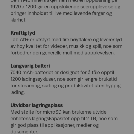
Den 11-tommers skjermen med en oppløsning på
1920 x 1200 gir en oppslukende seeropplevelse og
bringer innholdet til live med levende farger og
klarhet.
Kraftig lyd
Tab A11+ er utstyrt med fire høyttalere og leverer lyd
av høy kvalitet for videoer, musikk og spill, noe som
forbedrer den generelle multimediaopplevelsen.
Langvarig batteri
7040 mAh-batteriet er designet for å tåle opptil
1200 ladingssykluser, noe som gir lengre brukstid
for streaming, surfing og produktivitet uten hyppig
lading.
Utvidbar lagringsplass
Med støtte for microSD kan brukerne utvide
enhetens lagringskapasitet opp til 2 TB, noe som
gir god plass til applikasjoner, medier og
dokumenter.