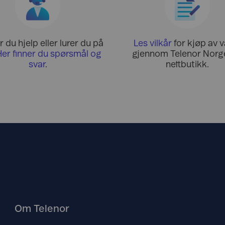
 du hjelp eller lurer du på
Les vilkår
for kjøp av v
Her finner du spørsmål og
gjennom Telenor Norge
svar
.
nettbutikk.
Om Telenor