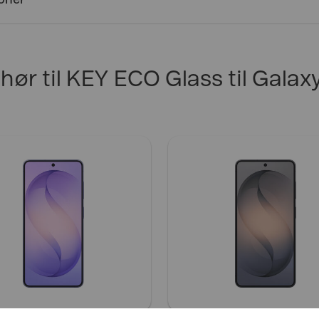
joner
ehør til KEY ECO Glass til Galax