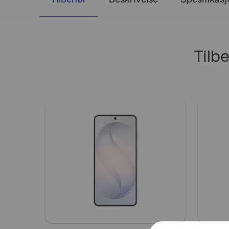
Tilbehør
Beskrivelse
Spesifikas
Tilb