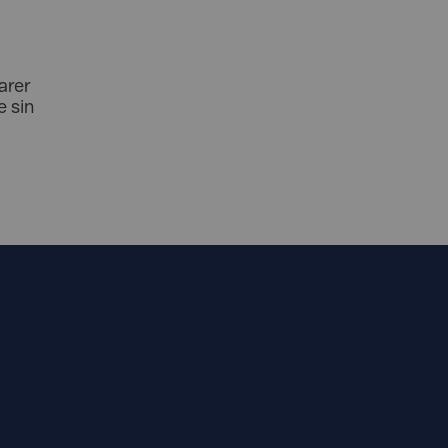
arer
 sin