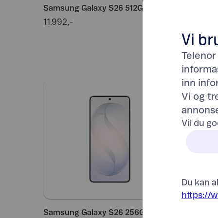
Samsung Galaxy S26 512GB, hvit
Samsung
11.992,-
11.992,-
Vi br
Telenor
informa
inn inf
Vi og t
annonse
Vil du go
Du kan al
https://
Samsung Galaxy S26 256GB, hvit
Samsung