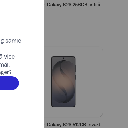
, svart
Samsung Galaxy S26 256GB, isblå
9.992,-
og samle
å vise
mål.
inger?
 lilla
Samsung Galaxy S26 512GB, svart