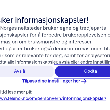
 Galaxy S26 512GB, lilla
Samsung Galaxy S26 256GB
9.992,-
uker informasjonskapsler!
 Norges nettsteder bruker egne og tredjeparts
sjonskapsler for å forbedre brukeropplevelsen 
ormasjon om bruksmønstre og interesser.
redjeparter bruker også denne informasjonen til 
r som er relevante for deg, samt for analysefor
dta alle informasjonskapsler, avslå eller endre innstill
Avslå
Godta
Tilpass dine innstillinger her
ltid lese mer på:
www.telenor.no/om/personvern/informasjonskapsler/
 Galaxy S26 512GB, isblå
Samsung Galaxy S26 256GB,