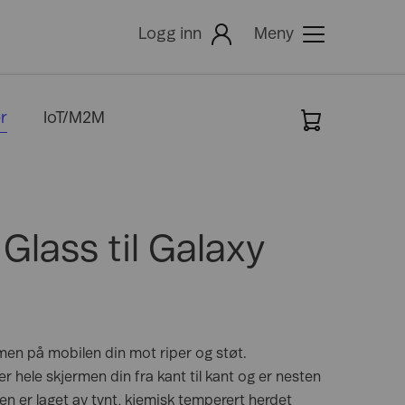
Logg inn
Meny
r
IoT/M2M
igitalisering
-post
Dekning
Hjelp
-postleser
else
dministrator for e-post
Min Bedrift
ommuner og byer
Mitt Telenor
måbedrifter
lass til Galaxy
etail
Mine Sider
avbruk
Min Telenorkontakt
odernisering
Faktura
men på mobilen din mot riper og støt.
 hele skjermen din fra kant til kant og er nesten
en er laget av tynt, kjemisk temperert herdet