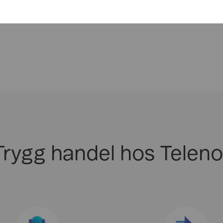
9.992,-
Trygg handel hos Teleno