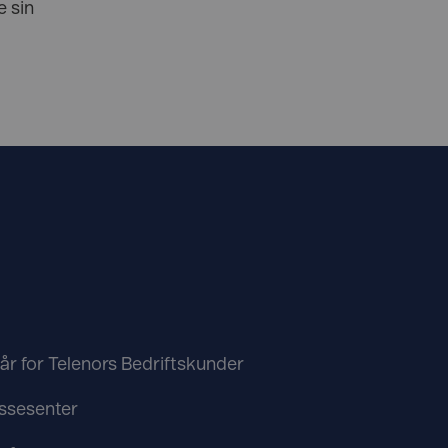
 sin
kår for Telenors Bedriftskunder
ssesenter