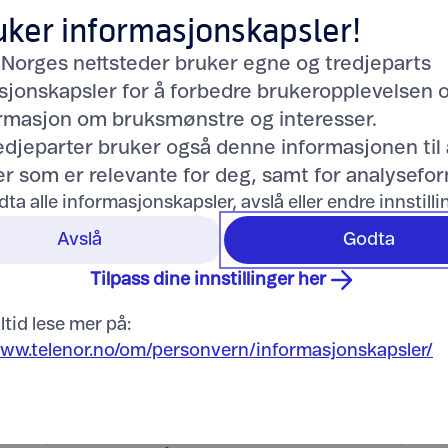
uker informasjonskapsler!
 Norges nettsteder bruker egne og tredjeparts
sjonskapsler for å forbedre brukeropplevelsen 
ormasjon om bruksmønstre og interesser.
redjeparter bruker også denne informasjonen til 
r som er relevante for deg, samt for analysefor
Trygg handel hos Teleno
dta alle informasjonskapsler, avslå eller endre innstill
Avslå
Godta
Tilpass dine innstillinger her
ltid lese mer på:
www.telenor.no/om/personvern/informasjonskapsler/
 du hjelp eller lurer du på
Les vilkår
for kjøp av v