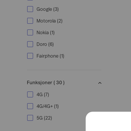
Google
(
3
)
Motorola
(
2
)
Nokia
(
1
)
Doro
(
6
)
Fairphone
(
1
)
Funksjoner ( 30 )
4G
(
7
)
4G/4G+
(
1
)
5G
(
22
)