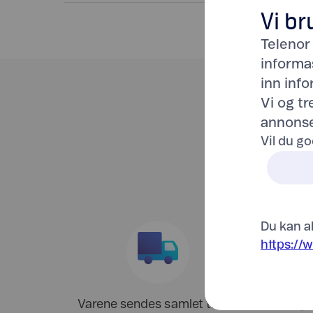
Vi br
Telenor
informa
inn inf
Vi og t
annonse
Vil du go
Du kan al
https://
Varene sendes samlet til ditt
Trenger