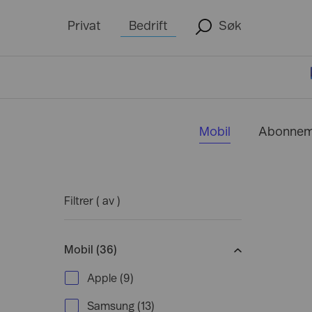
Privat
Bedrift
Søk
Telefoni
Nettverk
Logg inn i nettbutikk
Mobil
Fiber
Mobil
Abonnem
Kjøp mobil
Bredbånd
SWAP Bedrift
Mobilt Bredbånd
Min Bedrift
- For administrator
Tilleggstjenester
Trådløst nettverk
Filtrer (
av
)
Utland
Datasenter
Mine Sider
- For den ansatte
Fasttelefoni
Drift & support
Mobil (36)
Apple
(
9
)
Samsung
(
13
)