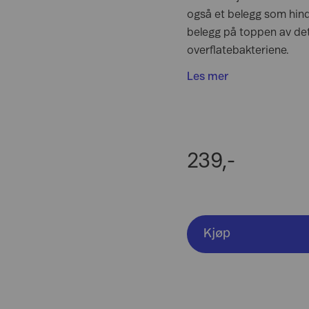
også et belegg som hindr
belegg på toppen av det
overflatebakteriene.
Les mer
239,-
Kjøp