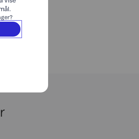
å vise
mål.
inger?
r