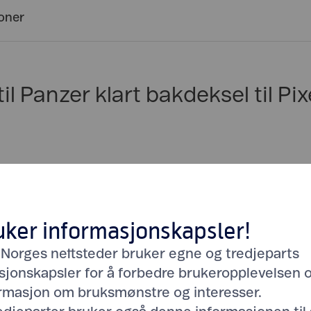
joner
til Panzer klart bakdeksel til Pix
uker informasjonskapsler!
 Norges nettsteder bruker egne og tredjeparts
sjonskapsler for å forbedre brukeropplevelsen 
ormasjon om bruksmønstre og interesser.