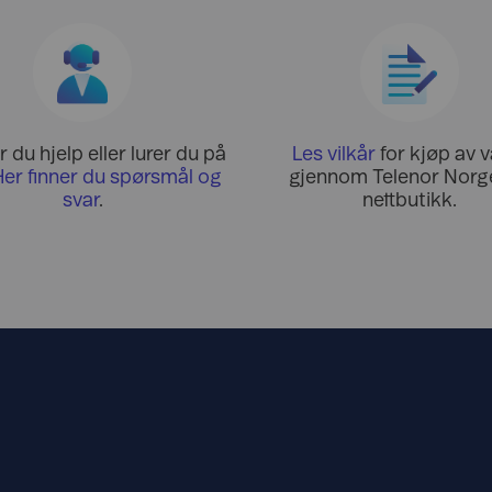
 du hjelp eller lurer du på
Les vilkår
for kjøp av v
Her finner du spørsmål og
gjennom Telenor Norge
svar
.
nettbutikk.