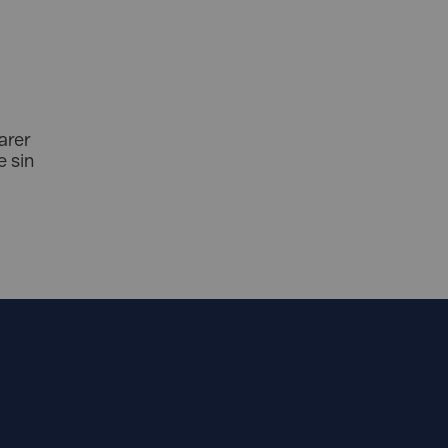
arer
 sin