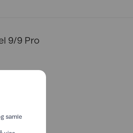
el 9/9 Pro
og samle