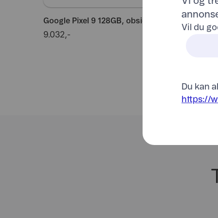
Vi og t
annonse
Google Pixel 9 128GB, obsidian
Vil du go
9.032,-
Du kan al
https://