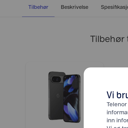
Tilbehør
Beskrivelse
Spesifikas
Tilbehør 
Vi br
Telenor
informa
inn inf