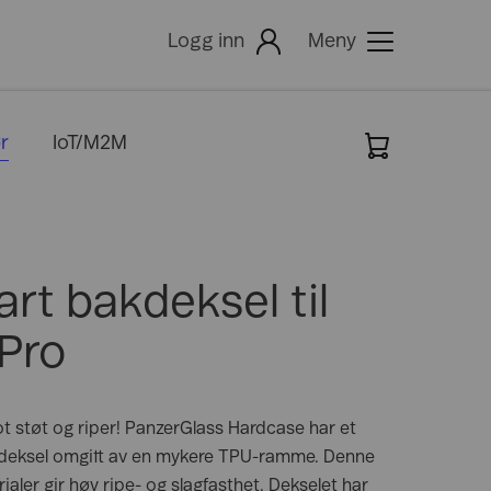
Logg inn
Meny
r
IoT/M2M
igitalisering
-post
Dekning
Hjelp
-postleser
else
dministrator for e-post
Min Bedrift
ommuner og byer
Mitt Telenor
måbedrifter
art bakdeksel til
etail
Mine Sider
avbruk
Min Telenorkontakt
 Pro
odernisering
Faktura
ot støt og riper! PanzerGlass Hardcase har et
akdeksel omgitt av en mykere TPU-ramme. Denne
ler gir høy ripe- og slagfasthet. Dekselet har