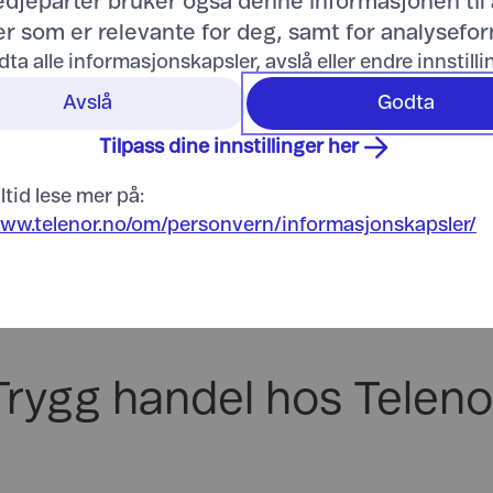
redjeparter bruker også denne informasjonen til 
r som er relevante for deg, samt for analysefor
dta alle informasjonskapsler, avslå eller endre innstill
Avslå
Godta
Tilpass dine innstillinger her
ltid lese mer på:
www.telenor.no/om/personvern/informasjonskapsler/
Trygg handel hos Teleno