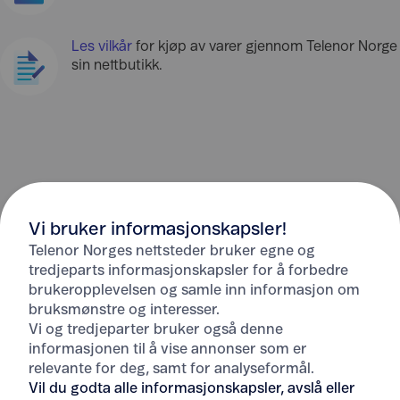
Les vilkår
for kjøp av varer gjennom Telenor Norge
sin nettbutikk.
Vi bruker informasjonskapsler!
Telenor Norges nettsteder bruker egne og
tredjeparts informasjonskapsler for å forbedre
brukeropplevelsen og samle inn informasjon om
bruksmønstre og interesser.
Vi og tredjeparter bruker også denne
informasjonen til å vise annonser som er
Hjelp
relevante for deg, samt for analyseformål.
Vil du godta alle informasjonskapsler, avslå eller