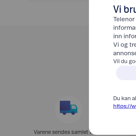
Vi br
Telenor
informa
inn inf
Vi og t
annonse
Vil du go
Du kan al
https://
Varene sendes samlet til ditt
Trenger