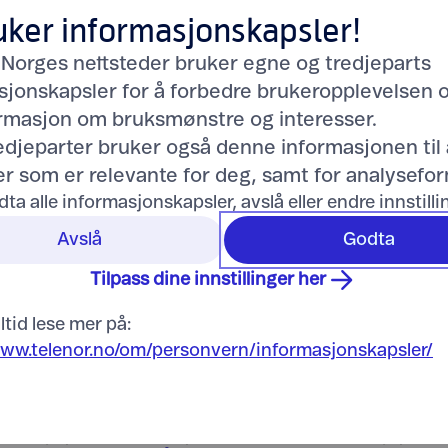
uker informasjonskapsler!
 Norges nettsteder bruker egne og tredjeparts
sjonskapsler for å forbedre brukeropplevelsen 
ormasjon om bruksmønstre og interesser.
redjeparter bruker også denne informasjonen til 
r som er relevante for deg, samt for analysefor
Trygg handel hos Teleno
dta alle informasjonskapsler, avslå eller endre innstill
Avslå
Godta
Tilpass dine innstillinger her
ltid lese mer på:
www.telenor.no/om/personvern/informasjonskapsler/
 du hjelp eller lurer du på
Les vilkår
for kjøp av v