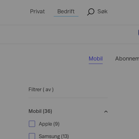
Privat
Bedrift
Søk
Telefoni
Nettverk
Logg inn i nettbutikk
Mobil
Fiber
Mobil
Abonnem
Kjøp mobil
Bredbånd
SWAP Bedrift
Mobilt Bredbånd
Min Bedrift
- For administrator
Tilleggstjenester
Trådløst nettverk
Filtrer (
av
)
Utland
Datasenter
Mine Sider
- For den ansatte
Fasttelefoni
Drift & support
Mobil (36)
Apple
(
9
)
Samsung
(
13
)