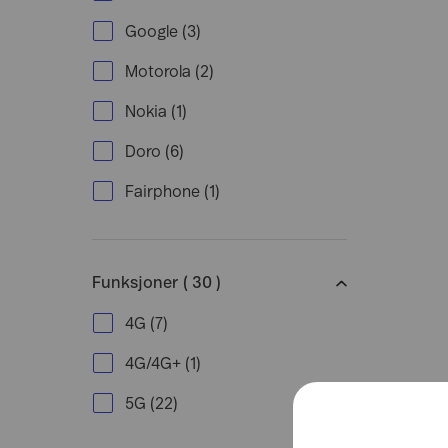
Google
(
3
)
Motorola
(
2
)
Nokia
(
1
)
Doro
(
6
)
Fairphone
(
1
)
Funksjoner ( 30 )
4G
(
7
)
4G/4G+
(
1
)
5G
(
22
)