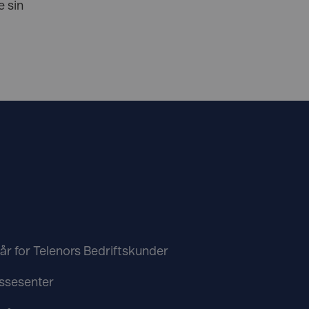
 sin
kår for Telenors Bedriftskunder
ssesenter