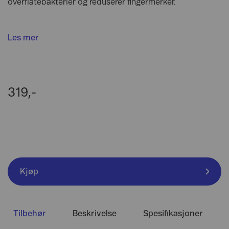
overflatebakterier og reduserer fingermerker.
Les mer
319,-
Kjøp
Tilbehør
Beskrivelse
Spesifikasjoner