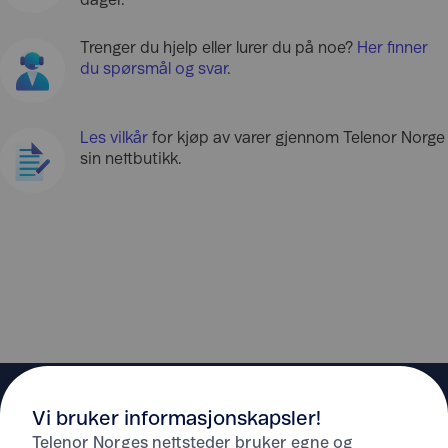
dager.
Trenger du hjelp eller lurer du på noe?
Her finner
du spørsmål og svar
.
Les vilkår
for kjøp av varer gjennom Telenor Norge
sin nettbutikk.
Vi bruker informasjonskapsler!
Telenor Norges nettsteder bruker egne og