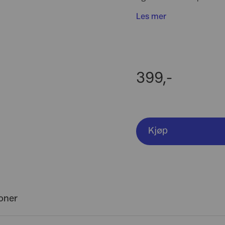
Les mer
399,-
Kjøp
joner