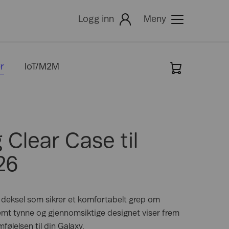
Logg inn
Meny
r
IoT/M2M
igitalisering
-post
Dekning
Hjelp
-postleser
else
dministrator for e-post
Min Bedrift
ommuner og byer
Mitt Telenor
måbedrifter
Clear Case til
etail
Mine Sider
avbruk
Min Telenorkontakt
26
odernisering
Faktura
t deksel som sikrer et komfortabelt grep om
remt tynne og gjennomsiktige designet viser frem
ølelsen til din Galaxy.