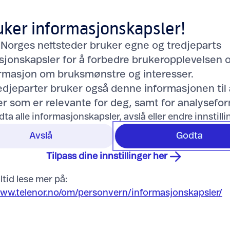
uker informasjonskapsler!
 Norges nettsteder bruker egne og tredjeparts
sjonskapsler for å forbedre brukeropplevelsen 
ormasjon om bruksmønstre og interesser.
redjeparter bruker også denne informasjonen til 
r som er relevante for deg, samt for analysefor
dta alle informasjonskapsler, avslå eller endre innstill
Avslå
Godta
Tilpass dine innstillinger her
ltid lese mer på:
www.telenor.no/om/personvern/informasjonskapsler/
 Galaxy S26 512GB, isblå
Samsung Galaxy S26 512GB
11.992,-