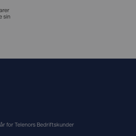
arer
 sin
kår for Telenors Bedriftskunder