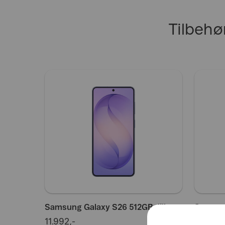
Tilbehø
Samsung Galaxy S26 512GB, lilla
Samsung
11.992,-
11.992,-