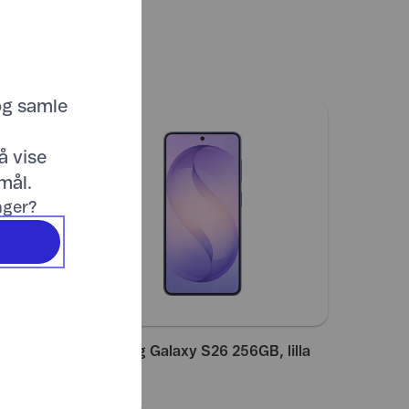
og samle
å vise
mål.
inger?
, svart
Samsung Galaxy S26 256GB, lilla
9.992,-