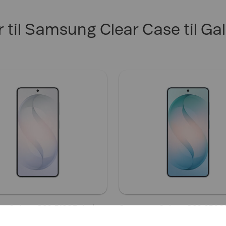
r til Samsung Clear Case til Ga
 Galaxy S26 512GB, hvit
Samsung Galaxy S26 256GB
9.992,-