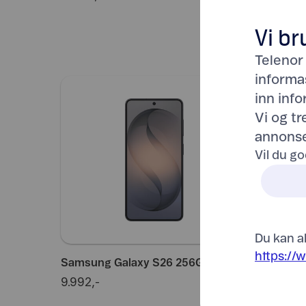
Vi br
Telenor
informa
inn inf
Vi og t
annonse
Vil du go
Du kan al
https://
Samsung Galaxy S26 256GB, svart
Samsung
9.992,-
11.992,-