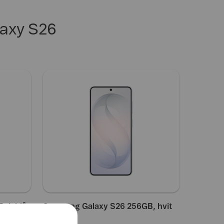
laxy S26
, isblå
Samsung Galaxy S26 256GB, hvit
9.992,-