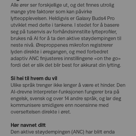
Alle ører ser forskjellige ut, og det finnes utrolig
mange ytre faktorer som kan påvirke
lytteopplevelsen. Heldigvis er Galaxy Buds4 Pro
utviklet med dette i tankene. I stedet for å basere
seg på tusenvis av forhåndsinnstilte lytteprofiler,
brukes nå AI for å ta den aktive støydempingen til
neste nivå. Øreproppenes mikrofon registrerer
lyden direkte i øregangen, og med forbedret
adaptiv ANC finjusteres innstillingene «on the go»
fordi det er slik det blir best for akkurat din lytting.
Si hei til hvem du vil
Ulike språk trenger ikke lenger å være et hinder. Den
AI-drevne Interpreter-funksjonen fungerer bra på
engelsk, svensk og over 14 andre språk, og lar deg
kommunisere smidigere enn noensinne med
oversettelsen direkte i øret.
Hør navnet ditt
Den aktive støydempingen (ANC) har blitt enda