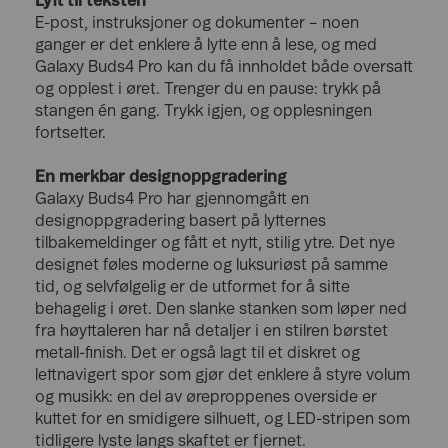
Lytt til teksten
E-post, instruksjoner og dokumenter – noen
ganger er det enklere å lytte enn å lese, og med
Galaxy Buds4 Pro kan du få innholdet både oversatt
og opplest i øret. Trenger du en pause: trykk på
stangen én gang. Trykk igjen, og opplesningen
fortsetter.
En merkbar designoppgradering
Galaxy Buds4 Pro har gjennomgått en
designoppgradering basert på lytternes
tilbakemeldinger og fått et nytt, stilig ytre. Det nye
designet føles moderne og luksuriøst på samme
tid, og selvfølgelig er de utformet for å sitte
behagelig i øret. Den slanke stanken som løper ned
fra høyttaleren har nå detaljer i en stilren børstet
metall-finish. Det er også lagt til et diskret og
lettnavigert spor som gjør det enklere å styre volum
og musikk: en del av øreproppenes overside er
kuttet for en smidigere silhuett, og LED-stripen som
tidligere lyste langs skaftet er fjernet.