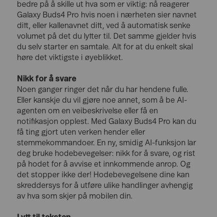
bedre på å skille ut hva som er viktig: nå reagerer
Galaxy Buds4 Pro hvis noen i nærheten sier navnet
ditt, eller kallenavnet ditt, ved å automatisk senke
volumet på det du lytter til. Det samme gjelder hvis
du selv starter en samtale. Alt for at du enkelt skal
høre det viktigste i øyeblikket.
Nikk for å svare
Noen ganger ringer det når du har hendene fulle.
Eller kanskje du vil gjøre noe annet, som å be AI-
agenten om en veibeskrivelse eller få en
notifikasjon opplest. Med Galaxy Buds4 Pro kan du
få ting gjort uten verken hender eller
stemmekommandoer. En ny, smidig AI-funksjon lar
deg bruke hodebevegelser: nikk for å svare, og rist
på hodet for å avvise et innkommende anrop. Og
det stopper ikke der! Hodebevegelsene dine kan
skreddersys for å utføre ulike handlinger avhengig
av hva som skjer på mobilen din.