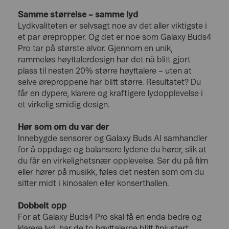
Samme størrelse – samme lyd
Lydkvaliteten er selvsagt noe av det aller viktigste i
et par ørepropper. Og det er noe som Galaxy Buds4
Pro tar på største alvor. Gjennom en unik,
rammeløs høyttalerdesign har det nå blitt gjort
plass til nesten 20% større høyttalere – uten at
selve øreproppene har blitt større. Resultatet? Du
får en dypere, klarere og kraftigere lydopplevelse i
et virkelig smidig design.
Hør som om du var der
Innebygde sensorer og Galaxy Buds AI samhandler
for å oppdage og balansere lydene du hører, slik at
du får en virkelighetsnær opplevelse. Ser du på film
eller hører på musikk, føles det nesten som om du
sitter midt i kinosalen eller konserthallen.
Dobbelt opp
For at Galaxy Buds4 Pro skal få en enda bedre og
klarere lyd, har de to høyttalerne blitt finjustert.