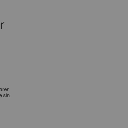
r
arer
 sin