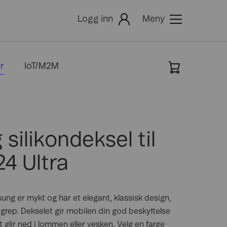
Logg inn
Meny
r
IoT/M2M
igitalisering
-post
Dekning
Hjelp
-postleser
else
dministrator for e-post
Min Bedrift
ommuner og byer
Mitt Telenor
måbedrifter
ilikondeksel til
etail
Mine Sider
avbruk
Min Telenorkontakt
4 Ultra
odernisering
Faktura
ung er mykt og har et elegant, klassisk design,
grep. Dekselet gir mobilen din god beskyttelse
 glir ned i lommen eller vesken. Velg en farge